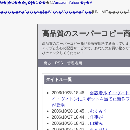
G�|�C���g�|�C��
�@
Amazon
Yahoo
�y�V
�����z�[���y�[�W
�y�V���o�C��
[UNLIMIT�����Ȃ
高品質のスーパーコピー
高品質のスーパーコピー商品を激安価格で通販していま
アップと安心の配送サービスで、あなたのお買い物をサ
ひチェックしてください！
戻る
RSS
管理者用
タイトル一覧
2006/10/28 18:46 ...
創設者ルイ・ヴィト
イ・ヴィトンにスポットを当てた新作フ
が登場
2006/10/28 18:45 ...
むくみ？
2006/10/27 18:44 ...
仕事が
2006/10/26 18:43 ...
山積み
2006/10/25 18:42 ...
せんせい