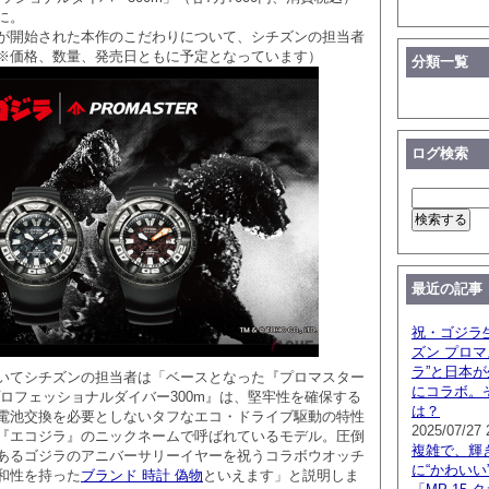
に。
開始された本作のこだわりについて、シチズンの担当者
※価格、数量、発売日ともに予定となっています）
分類一覧
ログ検索
最近の記事
祝・ゴジラ生
ズン プロマ
ラ”と日本
てシチズンの担当者は「ベースとなった『プロマスター
にコラボ。
プロフェッショナルダイバー300m』は、堅牢性を確保する
は？
電池交換を必要としないタフなエコ・ドライブ駆動の特性
2025/07/27 
『エコジラ』のニックネームで呼ばれているモデル。圧倒
複雑で、輝
あるゴジラのアニバーサリーイヤーを祝うコラボウオッチ
に“かわいい
和性を持った
ブランド 時計 偽物
といえます」と説明しま