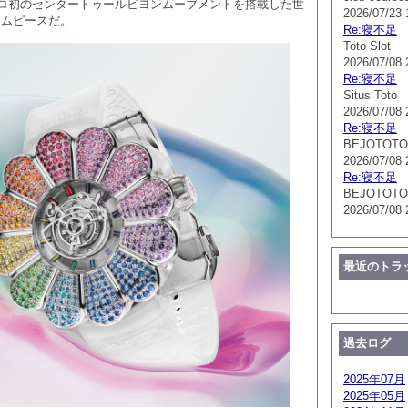
ロ初のセンタートゥールビヨンムーブメントを搭載した世
2026/07/23 
イムピースだ。
Re:寝不足
Toto Slot
2026/07/08 
Re:寝不足
Situs Toto
2026/07/08 
Re:寝不足
BEJOTOTO
2026/07/08 
Re:寝不足
BEJOTOTO
2026/07/08 
最近のトラ
過去ログ
2025年07月
2025年05月