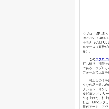
ウブロ「MP-15
Ref.915.JX.4802.
手巻き（Cal.H
ルケース（直径42
み）。
この
ウブロ 
打ち破り、期待を
である。ウブロと
フォームで境界を
村上氏の名を冠
クな作品と組み合
クション、オンリー
ルビヨン オンリ
引き上げた。村上
した「MP-15 
現代アート、アヴ