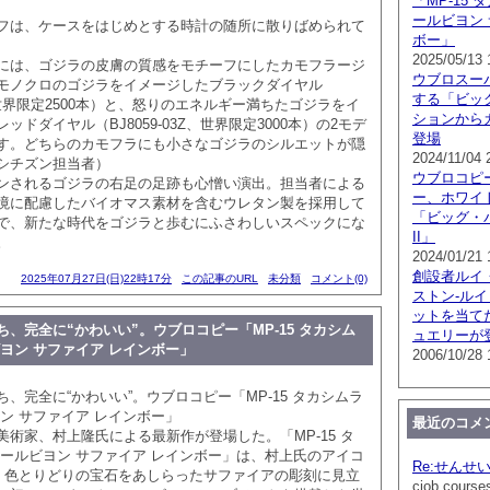
「MP-15
ールビヨン 
は、ケースをはじめとする時計の随所に散りばめられて
ボー」
2025/05/13 
には、ゴジラの皮膚の質感をモチーフにしたカモフラージ
ウブロスー
モノクロのゴジラをイメージしたブラックダイヤル
する「ビッ
1E、世界限定2500本）と、怒りのエネルギー満ちたゴジラをイ
ションから
ッドダイヤル（BJ8059-03Z、世界限定3000本）の2モデ
登場
す。どちらのカモフラにも小さなゴジラのシルエットが隠
2024/11/04 
シチズン担当者）
ウブロコピ
されるゴジラの右足の足跡も心憎い演出。担当者による
ー、ホワイ
境に配慮したバイオマス素材を含むウレタン製を採用して
「ビッグ・
で、新たな時代をゴジラと歩むにふさわしいスペックにな
II」
。
2024/01/21 
創設者ルイ
2025年07月27日(日)22時17分
この記事のURL
未分類
コメント(0)
ストン-ル
ットを当て
、完全に“かわいい”。ウブロコピー「MP-15 タカシム
ュエリーが
ヨン サファイア レインボー」
2006/10/28 
、完全に“かわいい”。ウブロコピー「MP-15 タカシムラ
ン サファイア レインボー」
最近のコメ
家、村上隆氏による最新作が登場した。「MP-15 タ
ゥールビヨン サファイア レインボー」は、村上氏のアイコ
Re:せんせ
を、色とりどりの宝石をあしらったサファイアの彫刻に見立
ciob course