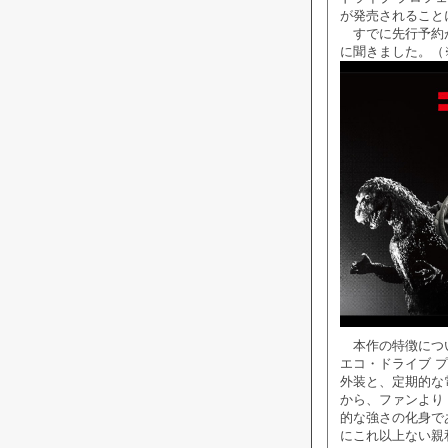
が発売されること
すでに先行予約が
に聞きました。（
本作の特徴につい
エコ・ドライブ 
外装と、定期的な
から、ファンより
的な強さの化身で
にこれ以上ない親