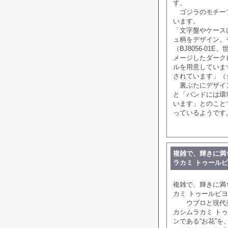
す。
ゴジラのモチーフ
います。
「文字盤やケース
ュ柄をデザイン。
（BJ8056-0
メージしたダークレ
ルを用意していま
されています」（
裏ぶたにデザイン
と「バンドには環
います」とのこと
っているようです
複雑で、輝きに満ち
ラカミ トゥールビ
複雑で、輝きに満ち
カミ トゥールビヨ
ウブロと現代美術
カシムラカミ ト
ンである“お花”