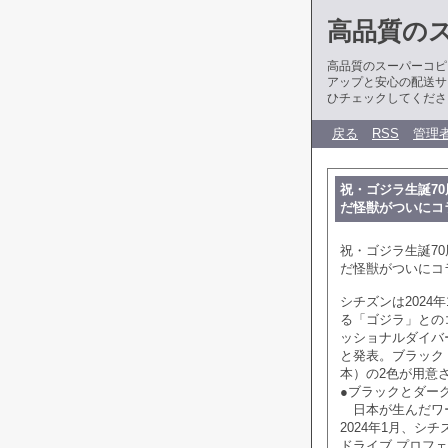
高品質の
高品質のスーパーコピ
アップと安心の配送サ
ひチェックしてくださ
戻る
RSS
管理
祝・ゴジラ生誕70
だ怪獣がついにコ
祝・ゴジラ生誕70
だ怪獣がついにコ
シチズンは2024
る「ゴジラ」との
ッショナルダイバ
と発表。ブラック（
本）の2色が用意
●ブラックとダー
日本が生んだワー
2024年1月、
ドライブ プロフェ