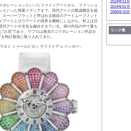
2024年11月
スタレーションといったファインアートから、ファッショ
2024年01月
ンといった商業メディアまで、現代アートの既成概念を超
2006年10月
、スーパーフラットと呼ばれる独自のアートムーブメント
イアートとロウアートの境界を曖昧にしながら、村上は日
現代アートや文化を融合させている。彼の作品の中で最も
リンク集
む“お花”であり、ウブロは過去のコラボレーション作品を
花”を時計製造に取り入れてきた。
シムラカミ トゥールビヨン サファイア レインボー」