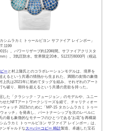
 タカシムラカミ トゥールビヨン サファイア レインボー」
RT.1199
UB9015）。パワーリザーブ約120時間。サファイアクリスタ
mm）。3気圧防水。世界限定20本。5123万8000円（税込
コピー
と村上隆氏とのコラボレーションモデルは、境界を
超えるという共通の情熱から生まれた、満開の友情の象徴
村上氏は2021年に初めてタッグを組み、それぞれのアート
打ち破り、期待を超えるという共通の意欲を持った。
した「クラシック・フュージョン」のモデルや、ユニー
わせたNFTアートワークシリーズを経て、チャリティオー
ウォッチ 2023のために「MP-15 タカシムラカミ トゥー
ーウォッチ」を発表し、パートナーシップを次のレベルに
氏の最も象徴的なモチーフのひとつである“お花”を再構築
タカシムラカミ トゥールビヨン サファイア レインボー」は、
ァンギャルドな
スーパーコピー 時計
製造、卓越した宝石