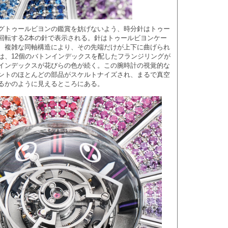
グトゥールビヨンの鑑賞を妨げないよう、時分針はトゥー
回転する2本の針で表示される。針はトゥールビヨンケー
、複雑な同軸構造により、その先端だけが上下に曲げられ
は、12個のバトンインデックスを配したフランジリングが
インデックスが花びらの色が続く。この腕時計の視覚的な
ントのほとんどの部品がスケルトナイズされ、まるで真空
るかのように見えるところにある。