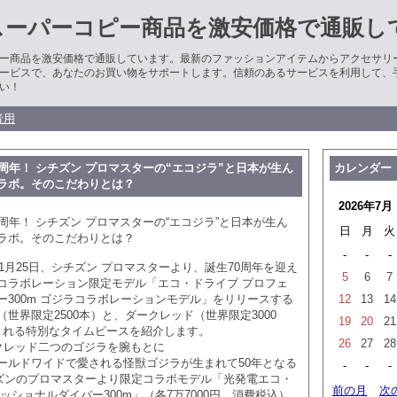
スーパーコピー商品を激安価格で通販し
ー商品を激安価格で通販しています。最新のファッションアイテムからアクセサリ
ービスで、あなたのお買い物をサポートします。信頼のあるサービスを利用して、
い！
者用
周年！ シチズン プロマスターの“エコジラ”と日本が生ん
カレンダー
ラボ。そのこだわりとは？
2026年7月
周年！ シチズン プロマスターの“エコジラ”と日本が生ん
日
月
火
ラボ。そのこだわりとは？
-
-
-
年1月25日、シチズン プロマスターより、誕生70周年を迎え
5
6
7
コラボレーション限定モデル「エコ・ドライブ プロフェ
ー300m ゴジラコラボレーションモデル」をリリースする
12
13
14
世界限定2500本）と、ダークレッド（世界限定3000
19
20
21
される特別なタイムピースを紹介します。
26
27
28
クレッド二つのゴジラを腕もとに
ルドワイドで愛される怪獣ゴジラが生まれて50年となる
-
-
-
シチズンのプロマスターより限定コラボモデル「光発電エコ・
前の月
次
ッショナルダイバー300m」（各7万7000円、消費税込）