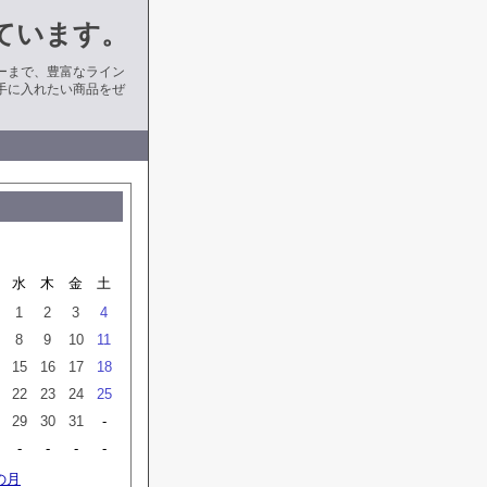
ています。
ーまで、豊富なライン
手に入れたい商品をぜ
水
木
金
土
1
2
3
4
8
9
10
11
15
16
17
18
22
23
24
25
29
30
31
-
-
-
-
-
の月