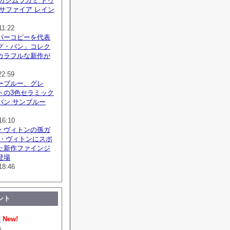
 タカシムラカミ トゥ
サファイア レイン
11:22
パーコピーを代表
グ・バン」コレク
カラフルな新作が
22:59
ーブルー、グレ
トの3色セラミック
バン サンブルー
16:10
・ヴィトンの孫ガ
イ・ヴィトンにスポ
た新作ファインジ
登場
18:46
ント
い
New!
s