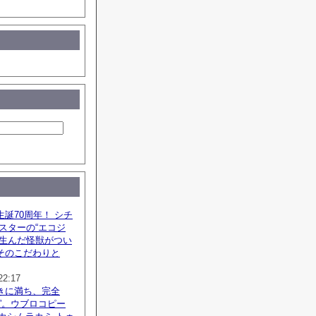
誕70周年！ シチ
スターの“エコジ
が生んだ怪獣がつい
そのこだわりと
22:17
きに満ち、完全
”。ウブロコピー