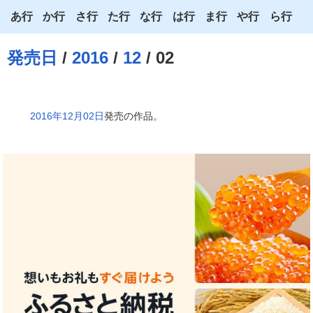
あ行
か行
さ行
た行
な行
は行
ま行
や行
ら行
あ
か
さ
た
な
は
ま
や
ら
発売日
/
2016
/
12
/ 02
い
き
し
ち
に
ひ
み
ゆ
り
う
く
す
つ
ぬ
ふ
む
よ
る
2016年12月02日
発売の作品。
え
け
せ
て
ね
へ
め
わ
れ
お
こ
そ
と
の
ほ
も
ろ