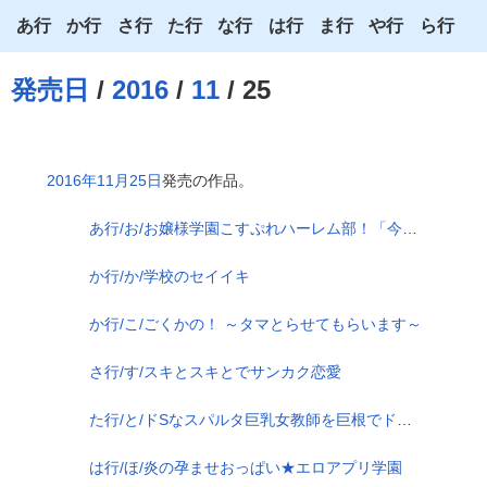
あ行
か行
さ行
た行
な行
は行
ま行
や行
ら行
あ
か
さ
た
な
は
ま
や
ら
発売日
/
2016
/
11
/ 25
い
き
し
ち
に
ひ
み
ゆ
り
う
く
す
つ
ぬ
ふ
む
よ
る
2016年11月25日
発売の作品。
え
け
せ
て
ね
へ
め
わ
れ
あ行/お/お嬢様学園こすぷれハーレム部！「今日はどの服でエッチしよっか？」
お
こ
そ
と
の
ほ
も
ろ
か行/か/学校のセイイキ
か行/こ/ごくかの！ ～タマとらせてもらいます～
さ行/す/スキとスキとでサンカク恋愛
た行/と/ドSなスパルタ巨乳女教師を巨根でドMな孕ませオナホにした学園性活日誌
は行/ほ/炎の孕ませおっぱい★エロアプリ学園