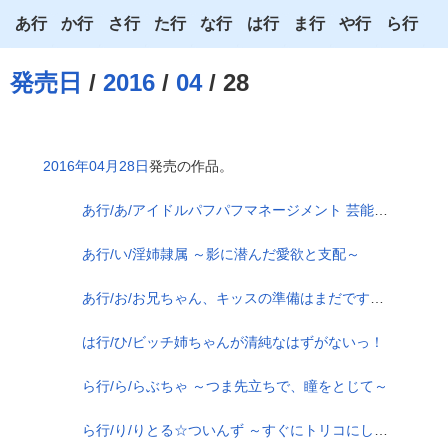
あ行
か行
さ行
た行
な行
は行
ま行
や行
ら行
あ
か
さ
た
な
は
ま
や
ら
発売日
/
2016
/
04
/ 28
い
き
し
ち
に
ひ
み
ゆ
り
う
く
す
つ
ぬ
ふ
む
よ
る
2016年04月28日
発売の作品。
え
け
せ
て
ね
へ
め
わ
れ
あ行/あ/アイドルパフパフマネージメント 芸能娘をHにバストUPプロデュース
お
こ
そ
と
の
ほ
も
ろ
あ行/い/淫姉隷属 ～影に潜んだ愛欲と支配～
あ行/お/お兄ちゃん、キッスの準備はまだですか？
は行/ひ/ビッチ姉ちゃんが清純なはずがないっ！
ら行/ら/らぶちゃ ～つま先立ちで、瞳をとじて～
ら行/り/りとる☆ついんず ～すぐにトリコにしてあげる♪～