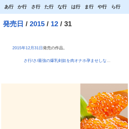
あ行
か行
さ行
た行
な行
は行
ま行
や行
ら行
あ
か
さ
た
な
は
ま
や
ら
発売日
/
2015
/
12
/ 31
い
き
し
ち
に
ひ
み
ゆ
り
う
く
す
つ
ぬ
ふ
む
よ
る
2015年12月31日
発売の作品。
え
け
せ
て
ね
へ
め
わ
れ
さ行/さ/最強の爆乳剣奴を肉オナホ孕ませしながら無双する退魔性活
お
こ
そ
と
の
ほ
も
ろ