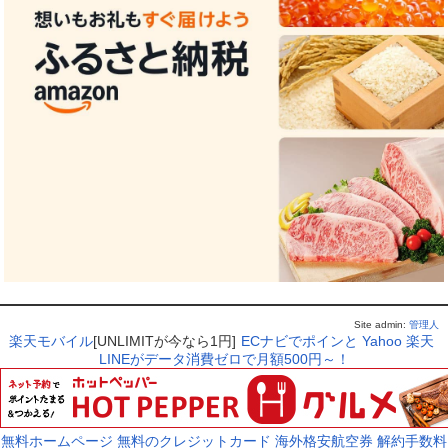
Site admin:
管理人
楽天モバイル
[UNLIMITが今なら1円]
ECナビでポインと
Yahoo
楽天
LINEがデータ消費ゼロで月額500円～！
無料ホームページ
無料のクレジットカード
海外格安航空券
解約手数料