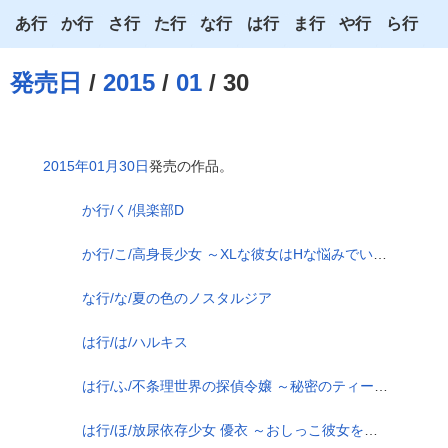
あ行
か行
さ行
た行
な行
は行
ま行
や行
ら行
あ
か
さ
た
な
は
ま
や
ら
発売日
/
2015
/
01
/ 30
い
き
し
ち
に
ひ
み
ゆ
り
う
く
す
つ
ぬ
ふ
む
よ
る
2015年01月30日
発売の作品。
え
け
せ
て
ね
へ
め
わ
れ
か行/く/倶楽部D
お
こ
そ
と
の
ほ
も
ろ
か行/こ/高身長少女 ～XLな彼女はHな悩みでいっぱい！
な行/な/夏の色のノスタルジア
は行/は/ハルキス
は行/ふ/不条理世界の探偵令嬢 ～秘密のティータイムは花園で～
は行/ほ/放尿依存少女 優衣 ～おしっこ彼女を調教する簡単な方法～