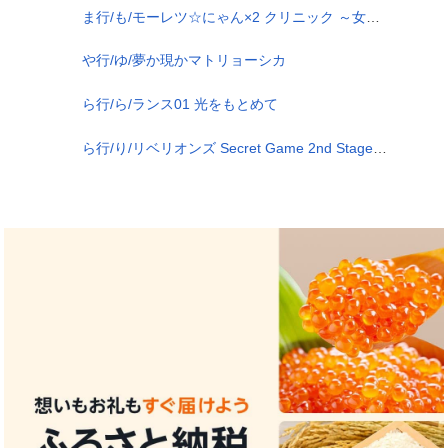
ま行/も/モーレツ☆にゃん×2 クリニック ～女医とナースがマンモスギザエロE→～
や行/ゆ/夢か現かマトリョーシカ
ら行/ら/ランス01 光をもとめて
ら行/り/リベリオンズ Secret Game 2nd Stage BOOSTED EDITION