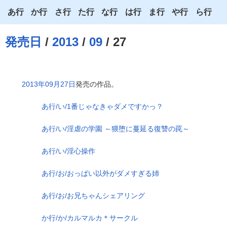
あ行
か行
さ行
た行
な行
は行
ま行
や行
ら行
あ
か
さ
た
な
は
ま
や
ら
発売日
/
2013
/
09
/ 27
い
き
し
ち
に
ひ
み
ゆ
り
う
く
す
つ
ぬ
ふ
む
よ
る
2013年09月27日
発売の作品。
え
け
せ
て
ね
へ
め
わ
れ
あ行/い/1番じゃなきゃダメですかっ？
お
こ
そ
と
の
ほ
も
ろ
あ行/い/淫虐の学園 ～猥堕に蔓延る復讐の罠～
あ行/い/淫心操作
あ行/お/おっぱい以外がダメすぎる姉
あ行/お/お兄ちゃんシェアリング
か行/か/カルマルカ＊サークル