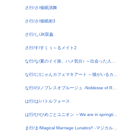
さ行/さ/催眠演舞
さ行/さ/催眠術3
さ行/し/JK双姦
さ行/す/すくぅ～るメイト2
な行/な/夏のイイ旅、ハメ気分♪ ～出会った人妻みんな巨根に一目惚れ！いつでもどこでも即ズボ旅行！～
な行/に/にゃんカフェマキアート ～猫がいるカフェのえっち事情～
な行/の/ノブレスオブルージュ -Noblesse of Rouge-
は行/は/バトルフォース
は行/ひ/ひめごとユニオン ～We are in springtime of life！～
ま行/ま/Magical Marriage Lunatics!! -マジカル マリッジ ルナティクス-