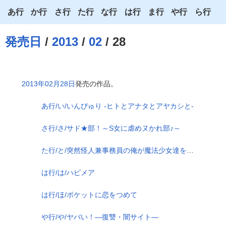
あ行
か行
さ行
た行
な行
は行
ま行
や行
ら行
あ
か
さ
た
な
は
ま
や
ら
発売日
/
2013
/
02
/ 28
い
き
し
ち
に
ひ
み
ゆ
り
う
く
す
つ
ぬ
ふ
む
よ
る
2013年02月28日
発売の作品。
え
け
せ
て
ね
へ
め
わ
れ
あ行/い/いんぴゅり -ヒトとアナタとアヤカシと-
お
こ
そ
と
の
ほ
も
ろ
さ行/さ/サド★部！～S女に虐めヌかれ部♪～
た行/と/突然怪人兼事務員の俺が魔法少女達を堕とす話 ～魔法天使エンジェルセイバーVS悪の組織デスブランド～
は行/は/ハピメア
は行/ほ/ポケットに恋をつめて
や行/や/ヤバい！―復讐・闇サイト―