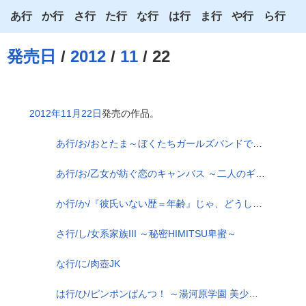
あ行
か行
さ行
た行
な行
は行
ま行
や行
ら行
あ
か
さ
た
な
は
ま
や
ら
発売日
/
2012
/
11
/ 22
い
き
し
ち
に
ひ
み
ゆ
り
う
く
す
つ
ぬ
ふ
む
よ
る
2012年11月22日
発売の作品。
え
け
せ
て
ね
へ
め
わ
れ
あ行/お/おとたま～ぼくたちガールズバンドです～
お
こ
そ
と
の
ほ
も
ろ
あ行/お/乙女が紡ぐ恋のキャンバス ～二人のギャラリー～
か行/か/『彼氏いない歴＝年齢』じゃ、どうしてイケナイのよ!? ～聖トレア学園恋愛禁止令～
さ行/し/女系家族III ～秘密HIMITSU卑蜜～
な行/に/肉壺JK
は行/ひ/ピンポンぱんつ！ ～湯河原学園 美少女☆温泉卓球部～