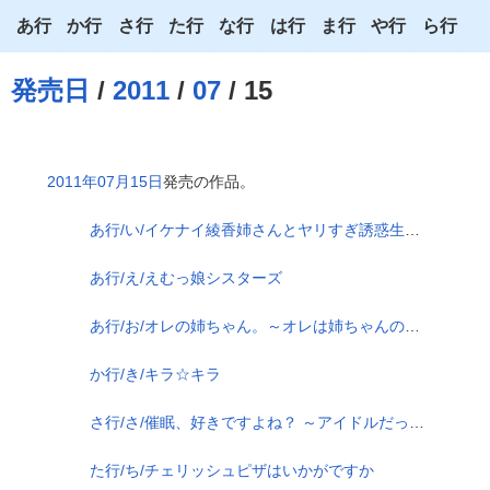
あ行
か行
さ行
た行
な行
は行
ま行
や行
ら行
あ
か
さ
た
な
は
ま
や
ら
発売日
/
2011
/
07
/ 15
い
き
し
ち
に
ひ
み
ゆ
り
う
く
す
つ
ぬ
ふ
む
よ
る
2011年07月15日
発売の作品。
え
け
せ
て
ね
へ
め
わ
れ
あ行/い/イケナイ綾香姉さんとヤリすぎ誘惑生活～可愛いんだから♪全部任せて…元気な赤ちゃん作りましょ♪～
お
こ
そ
と
の
ほ
も
ろ
あ行/え/えむっ娘シスターズ
あ行/お/オレの姉ちゃん。～オレは姉ちゃんのオモチャじゃないっ！～
か行/き/キラ☆キラ
さ行/さ/催眠、好きですよね？ ～アイドルだって発情させます～
た行/ち/チェリッシュピザはいかがですか