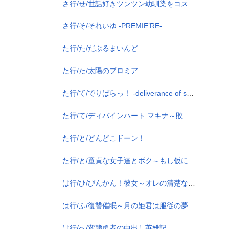
さ行/せ/世話好きツンツン幼馴染をコス甘子作りでエロデレに！～もう、変態！…でも大好き…孕ませてよね！～
さ行/そ/それいゆ -PREMIE’RE-
た行/た/だぶるまいんど
た行/た/太陽のプロミア
た行/て/でりばらっ！ -deliverance of strays-
た行/て/ディバインハート マキナ～敗辱の淫墜戦士～
た行/と/どんどこドーン！
た行/と/童貞な女子達とボク～もし仮に万が一、ボクがエッチに興味津々な童貞っぽい女子ばかりいる世界に行ったとしたら～
は行/ひ/びんかん！彼女～オレの清楚な彼女は敏感すぎてすぐにアヘっちゃう！？～
は行/ふ/復讐催眠～月の姫君は服従の夢をみるか？～
は行/へ/変態勇者の中出し英雄記