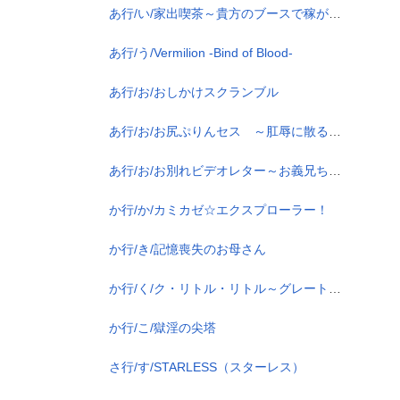
あ行/い/家出喫茶～貴方のブースで稼がせて～
あ行/う/Vermilion -Bind of Blood-
あ行/お/おしかけスクランブル
あ行/お/お尻ぷりんセス ～肛辱に散る拙き隷姫～
あ行/お/お別れビデオレター～お義兄ちゃんやめて！最愛の彼女が肉嫁になる瞬間がアニメで動く！～
か行/か/カミカゼ☆エクスプローラー！
か行/き/記憶喪失のお母さん
か行/く/ク・リトル・リトル～グレートハンティング～
か行/こ/獄淫の尖塔
さ行/す/STARLESS（スターレス）