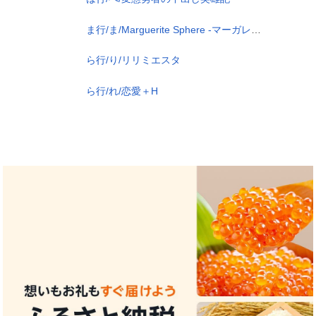
ま行/ま/Marguerite Sphere -マーガレット スフィア-
ら行/り/リリミエスタ
ら行/れ/恋愛＋H