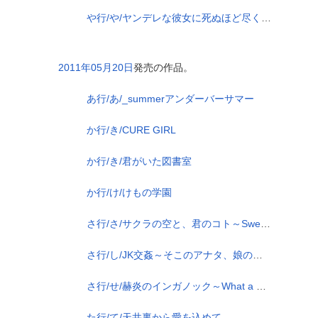
や行/や/ヤンデレな彼女に死ぬほど尽くされる～受精させて？貴方の精子独り占めにして誰にも渡さない～
2011年05月20日
発売の作品。
あ行/あ/_summerアンダーバーサマー
か行/き/CURE GIRL
か行/き/君がいた図書室
か行/け/けもの学園
さ行/さ/サクラの空と、君のコト～Sweet Petals For My Dear～
さ行/し/JK交姦～そこのアナタ、娘の処女を貰ってください～
さ行/せ/赫炎のインガノック～What a beautiful people～
た行/て/天井裏から愛を込めて