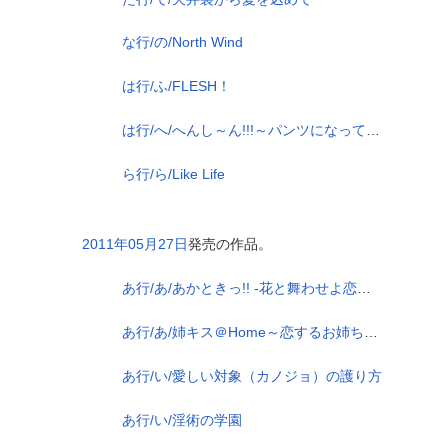
な行/の/North Wind
は行/ふ/FLESH！
は行/へ/へんし～ん!!!～パンツになってクンクンペロペロ～
ら行/ら/Like Life
2011年05月27日
発売の作品。
あ行/あ/あかときっ!! -花と舞わせよ恋の衣装-
あ行/あ/姉キス＠Home～恋するお姉ちゃんとえっちな日常～
あ行/い/愛しい対象（カノジョ）の護り方
あ行/い/淫術の学園