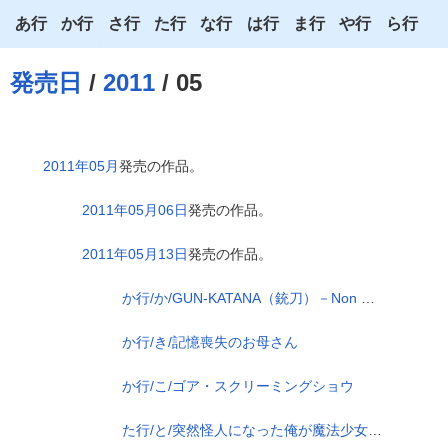
あ行
か行
さ行
た行
な行
は行
ま行
や行
ら行
あ
か
さ
た
な
は
ま
や
ら
発売日
/
2011
/ 05
い
き
し
ち
に
ひ
み
ゆ
り
う
く
す
つ
ぬ
ふ
む
よ
る
2011年05月
発売の作品。
え
け
せ
て
ね
へ
め
わ
れ
2011年05月06日
発売の作品。
お
こ
そ
と
の
ほ
も
ろ
2011年05月13日
発売の作品。
か行/か/GUN-KATANA（銃刀）－Non Human Killer－
か行/き/記憶喪失のお母さん
か行/こ/ゴア・スクリーミングショウ
た行/と/突然怪人になった俺が魔法少女を堕とす話