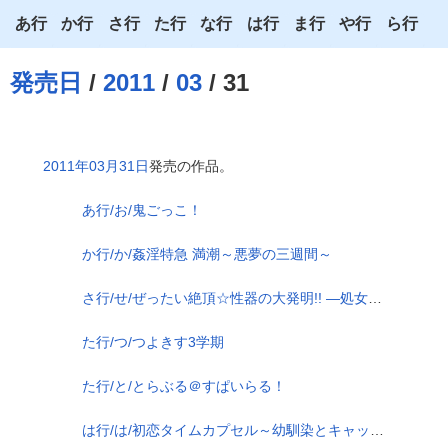
あ行
か行
さ行
た行
な行
は行
ま行
や行
ら行
あ
か
さ
た
な
は
ま
や
ら
発売日
/
2011
/
03
/ 31
い
き
し
ち
に
ひ
み
ゆ
り
う
く
す
つ
ぬ
ふ
む
よ
る
2011年03月31日
発売の作品。
え
け
せ
て
ね
へ
め
わ
れ
あ行/お/鬼ごっこ！
お
こ
そ
と
の
ほ
も
ろ
か行/か/姦淫特急 満潮～悪夢の三週間～
さ行/せ/ぜったい絶頂☆性器の大発明!! ―処女（おとめ）を狙う学園道具多発エロ―
た行/つ/つよきす3学期
た行/と/とらぶる＠すぱいらる！
は行/は/初恋タイムカプセル～幼馴染とキャッキャうふふ～