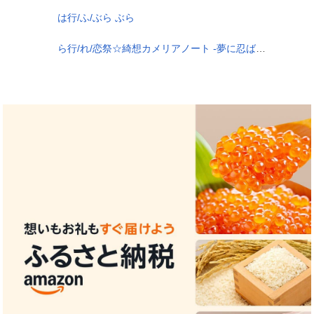
は行/ふ/ぶら ぶら
ら行/れ/恋祭☆綺想カメリアノート -夢に忍ばず、斬り咲け乙女！-