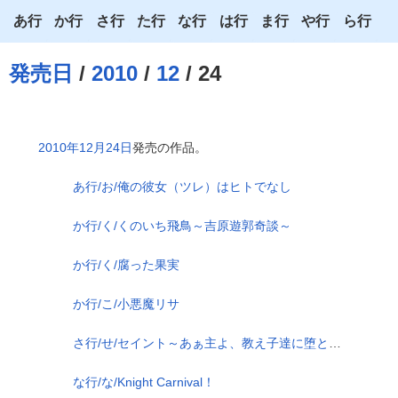
あ行
か行
さ行
た行
な行
は行
ま行
や行
ら行
あ
か
さ
た
な
は
ま
や
ら
発売日
/
2010
/
12
/ 24
い
き
し
ち
に
ひ
み
ゆ
り
う
く
す
つ
ぬ
ふ
む
よ
る
2010年12月24日
発売の作品。
え
け
せ
て
ね
へ
め
わ
れ
あ行/お/俺の彼女（ツレ）はヒトでなし
お
こ
そ
と
の
ほ
も
ろ
か行/く/くのいち飛鳥～吉原遊郭奇談～
か行/く/腐った果実
か行/こ/小悪魔リサ
さ行/せ/セイント～あぁ主よ、教え子達に堕とされた私をお許し下さい～
な行/な/Knight Carnival！