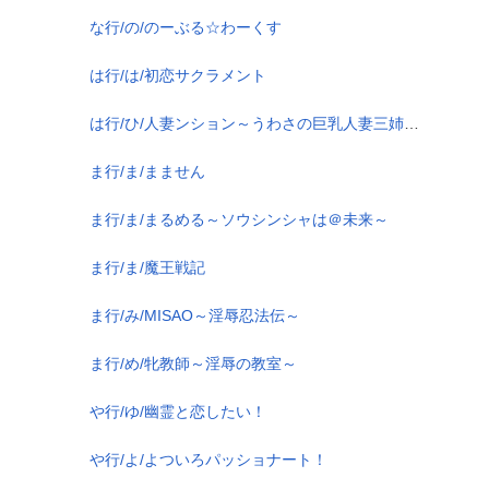
な行/の/のーぶる☆わーくす
は行/は/初恋サクラメント
は行/ひ/人妻ンション～うわさの巨乳人妻三姉妹～
ま行/ま/まません
ま行/ま/まるめる～ソウシンシャは＠未来～
ま行/ま/魔王戦記
ま行/み/MISAO～淫辱忍法伝～
ま行/め/牝教師～淫辱の教室～
や行/ゆ/幽霊と恋したい！
や行/よ/よついろパッショナート！