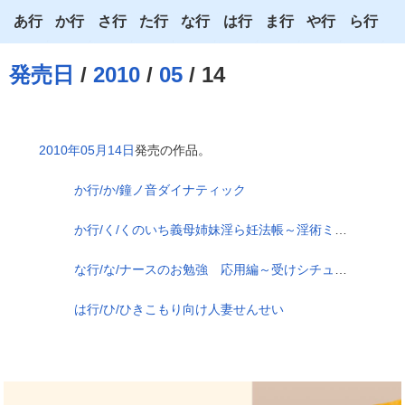
あ行
か行
さ行
た行
な行
は行
ま行
や行
ら行
あ
か
さ
た
な
は
ま
や
ら
発売日
/
2010
/
05
/ 14
い
き
し
ち
に
ひ
み
ゆ
り
う
く
す
つ
ぬ
ふ
む
よ
る
2010年05月14日
発売の作品。
え
け
せ
て
ね
へ
め
わ
れ
か行/か/鐘ノ音ダイナティック
お
こ
そ
と
の
ほ
も
ろ
か行/く/くのいち義母姉妹淫ら妊法帳～淫術ミルクで絶倫中出し種付け指南～
な行/な/ナースのお勉強 応用編～受けシチュ以外は絶対禁止！～
は行/ひ/ひきこもり向け人妻せんせい