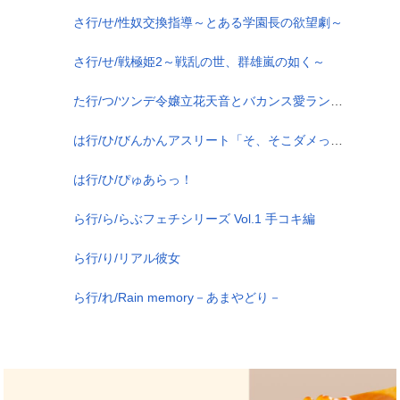
さ行/せ/性奴交換指導～とある学園長の欲望劇～
さ行/せ/戦極姫2～戦乱の世、群雄嵐の如く～
た行/つ/ツンデ令嬢立花天音とバカンス愛ランド～ジロジロ見すぎですわ！…子作りしたいんですの？恋人なんだから好きになさい！～
は行/ひ/びんかんアスリート「そ、そこダメっ！……おしお噴いちゃうっ！」
は行/ひ/ぴゅあらっ！
ら行/ら/らぶフェチシリーズ Vol.1 手コキ編
ら行/り/リアル彼女
ら行/れ/Rain memory－あまやどり－