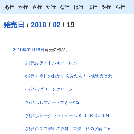
あ行
か行
さ行
た行
な行
は行
ま行
や行
ら行
あ
か
さ
た
な
は
ま
や
ら
発売日
/
2010
/
02
/ 19
い
き
し
ち
に
ひ
み
ゆ
り
う
く
す
つ
ぬ
ふ
む
よ
る
2010年02月19日
発売の作品。
え
け
せ
て
ね
へ
め
わ
れ
あ行/あ/アイドル★ハーレム
お
こ
そ
と
の
ほ
も
ろ
か行/き/今日のおかず らみたん！～幼馴染は天然爆乳! いつでもどこでもエッチ大好き！
か行/く/グリーングリーン
さ行/し/しすたー・すきーむ2
さ行/し/シークレットゲーム-KILLER QUEEN- DEPTH EDITION
さ行/す/ズブ濡れの義姉・香澄「私の水着にそんな汚いもの、染み込ませないで！」