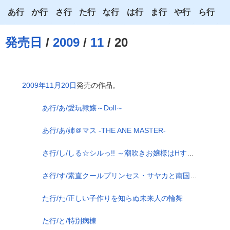
あ行
か行
さ行
た行
な行
は行
ま行
や行
ら行
あ
か
さ
た
な
は
ま
や
ら
発売日
/
2009
/
11
/ 20
い
き
し
ち
に
ひ
み
ゆ
り
う
く
す
つ
ぬ
ふ
む
よ
る
2009年11月20日
発売の作品。
え
け
せ
て
ね
へ
め
わ
れ
あ行/あ/愛玩隷嬢～Doll～
お
こ
そ
と
の
ほ
も
ろ
あ行/あ/姉＠マス -THE ANE MASTER-
さ行/し/しる☆シルっ!! ～潮吹きお嬢様はHすぎますっ～
さ行/す/素直クールプリンセス・サヤカと南国王宮子作り～抜いちゃヤだ…赤ちゃん出来るまで子宮に出して欲しい～
た行/た/正しい子作りを知らぬ未来人の輪舞
た行/と/特別病棟