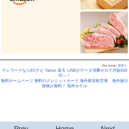
Site admin:
管理人
テレワークならECナビ
Yahoo
楽天
LINEがデータ消費ゼロで月額500
円～！
無料ホームページ
無料のクレジットカード
海外格安航空券
海外旅行
保険が無料！
海外ホテル
Prev
Home
Next