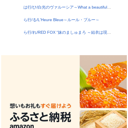
は行/ひ/白光のヴァルーシア～What a beautiful hopes～
ら行/る/L'Heure Bleue～ルール・ブルー～
ら行/れ/RED FOX “妹のましゅまろ ～結衣は現在発育中！～”