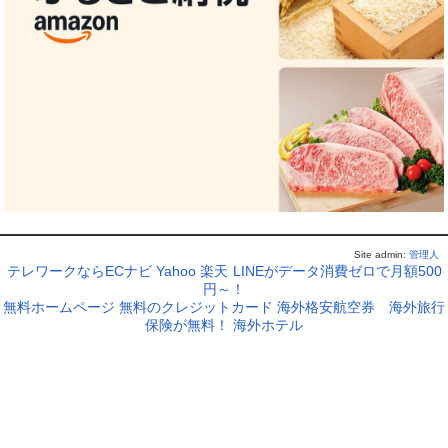
Site admin:
管理人
テレワークならECナビ
Yahoo
楽天
LINEがデータ消費ゼロで月額500
円～！
無料ホームページ
無料のクレジットカード
海外格安航空券
海外旅行
保険が無料！
海外ホテル