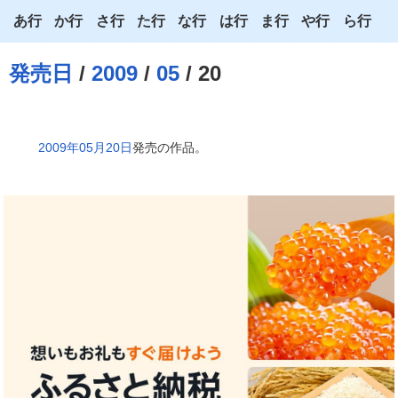
あ行
か行
さ行
た行
な行
は行
ま行
や行
ら行
あ
か
さ
た
な
は
ま
や
ら
発売日
/
2009
/
05
/ 20
い
き
し
ち
に
ひ
み
ゆ
り
う
く
す
つ
ぬ
ふ
む
よ
る
2009年05月20日
発売の作品。
え
け
せ
て
ね
へ
め
わ
れ
お
こ
そ
と
の
ほ
も
ろ