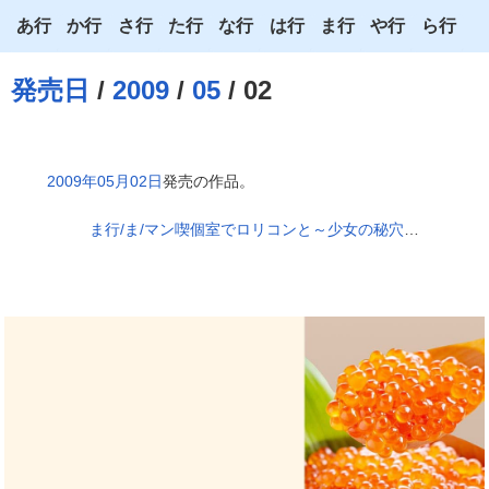
あ行
か行
さ行
た行
な行
は行
ま行
や行
ら行
あ
か
さ
た
な
は
ま
や
ら
発売日
/
2009
/
05
/ 02
い
き
し
ち
に
ひ
み
ゆ
り
う
く
す
つ
ぬ
ふ
む
よ
る
2009年05月02日
発売の作品。
え
け
せ
て
ね
へ
め
わ
れ
ま行/ま/マン喫個室でロリコンと～少女の秘穴を超マンキツ!!～
お
こ
そ
と
の
ほ
も
ろ