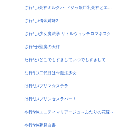
さ行/し/死神ミルク♪～ドジっ娘巨乳死神とエロイチャ母乳生活☆～
さ行/し/借金姉妹2
さ行/し/少女魔法学 リトルウィッチロマネスク editio perfecta
さ行/せ/聖魔の天秤
た行/と/どこでもすきしていつでもすきして
な行/に/二代目は☆魔法少女
は行/ふ/プリマ☆ステラ
は行/ふ/プリンセスラバー！
や行/ゆ/ユニティマリアージュ～ふたりの花嫁～
や行/ゆ/夢見白書