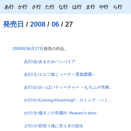
あ行
か行
さ行
た行
な行
は行
ま行
や行
ら行
あ
か
さ
た
な
は
ま
や
ら
発売日
/
2008
/
06
/ 27
い
き
し
ち
に
ひ
み
ゆ
り
う
く
す
つ
ぬ
ふ
む
よ
る
2008年06月27日
発売の作品。
え
け
せ
て
ね
へ
め
わ
れ
あ行/あ/あまかみバンパイア
お
こ
そ
と
の
ほ
も
ろ
あ行/え/エルフ姫ニィーナ～受胎蹂躙～
あ行/お/おっぱいティーチャー ～むちムチ性教育～
か行/か/Coming×Humming!! - カミング・ハミング -
か行/き/傷モノの学園III -Heaven's door-
さ行/さ/彷徨う魂に安らぎの刻を