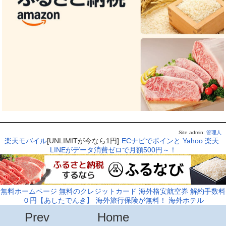
Site admin:
管理人
楽天モバイル
[UNLIMITが今なら1円]
ECナビでポインと
Yahoo
楽天
LINEがデータ消費ゼロで月額500円～！
無料ホームページ
無料のクレジットカード
海外格安航空券
解約手数料
０円【あしたでんき】
海外旅行保険が無料！
海外ホテル
Prev
Home