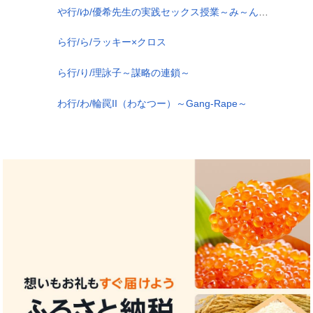
や行/ゆ/優希先生の実践セックス授業～み～んな教えてあげる～
ら行/ら/ラッキー×クロス
ら行/り/理詠子～謀略の連鎖～
わ行/わ/輪罠II（わなつー）～Gang-Rape～