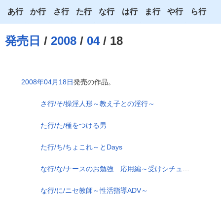
あ行
か行
さ行
た行
な行
は行
ま行
や行
ら行
あ
か
さ
た
な
は
ま
や
ら
発売日
/
2008
/
04
/ 18
い
き
し
ち
に
ひ
み
ゆ
り
う
く
す
つ
ぬ
ふ
む
よ
る
2008年04月18日
発売の作品。
え
け
せ
て
ね
へ
め
わ
れ
さ行/そ/操淫人形～教え子との淫行～
お
こ
そ
と
の
ほ
も
ろ
た行/た/種をつける男
た行/ち/ちょこれ～とDays
な行/な/ナースのお勉強 応用編～受けシチュ以外は絶対禁止！～
な行/に/ニセ教師～性活指導ADV～