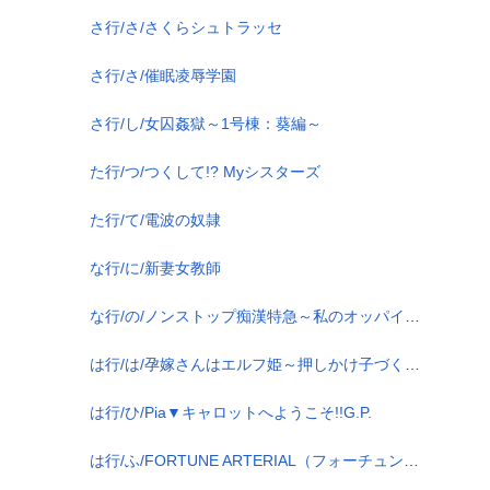
さ行/さ/さくらシュトラッセ
さ行/さ/催眠凌辱学園
さ行/し/女囚姦獄～1号棟：葵編～
た行/つ/つくして!? Myシスターズ
た行/て/電波の奴隷
な行/に/新妻女教師
な行/の/ノンストップ痴漢特急～私のオッパイさわらないで～
は行/は/孕嫁さんはエルフ姫～押しかけ子づくり新婚生活～
は行/ひ/Pia▼キャロットへようこそ!!G.P.
は行/ふ/FORTUNE ARTERIAL（フォーチュン・アテリアル）