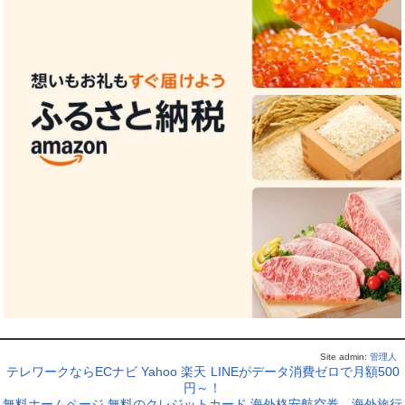
Site admin:
管理人
テレワークならECナビ
Yahoo
楽天
LINEがデータ消費ゼロで月額500
円～！
無料ホームページ
無料のクレジットカード
海外格安航空券
海外旅行