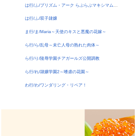
は行/ふ/プリズム・アーク らぶらぶマキシマム！～プリズム・ハート 2.5～
は行/ふ/双子隷嬢
ま行/ま/Maria～天使のキスと悪魔の花嫁～
ら行/ら/乱母～未亡人母の熟れた肉体～
ら行/り/陵辱学園チアガールズ公開調教
ら行/れ/隷嬢学園2～嗜虐の花園～
わ行/わ/ワンダリング・リペア！