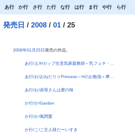
あ行
か行
さ行
た行
な行
は行
ま行
や行
ら行
あ
か
さ
た
な
は
ま
や
ら
発売日
/
2008
/
01
/ 25
い
き
し
ち
に
ひ
み
ゆ
り
う
く
す
つ
ぬ
ふ
む
よ
る
2008年01月25日
発売の作品。
え
け
せ
て
ね
へ
め
わ
れ
あ行/え/Hカップ生意気家庭教師～乳フェチ・パイズリ編～
お
こ
そ
と
の
ほ
も
ろ
あ行/お/おねだり☆Princess～Hのお勉強＝摩って擦って擦って摩って～
あ行/お/叔母さんは蜜の味
か行/か/Garden
か行/か/風間愛
か行/こ/ご主人様だーいすき