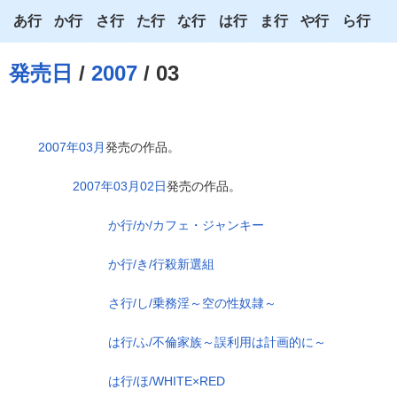
あ行
か行
さ行
た行
な行
は行
ま行
や行
ら行
あ
か
さ
た
な
は
ま
や
ら
発売日
/
2007
/ 03
い
き
し
ち
に
ひ
み
ゆ
り
う
く
す
つ
ぬ
ふ
む
よ
る
2007年03月
発売の作品。
え
け
せ
て
ね
へ
め
わ
れ
2007年03月02日
発売の作品。
お
こ
そ
と
の
ほ
も
ろ
か行/か/カフェ・ジャンキー
か行/き/行殺新選組
さ行/し/乗務淫～空の性奴隷～
は行/ふ/不倫家族～誤利用は計画的に～
は行/ほ/WHITE×RED