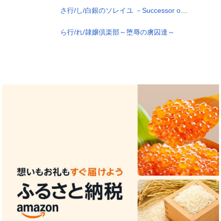
さ行/し/白銀のソレイユ －Successor of Wyrd《運命の継承者》－
ら行/れ/隷嬢倶楽部～堕辱の虜囚達～