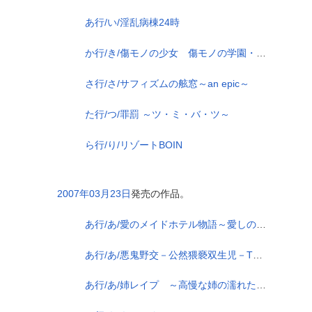
あ行/い/淫乱病棟24時
か行/き/傷モノの少女 傷モノの学園・外伝
さ行/さ/サフィズムの舷窓～an epic～
た行/つ/罪罰 ～ツ・ミ・バ・ツ～
ら行/り/リゾートBOIN
2007年03月23日
発売の作品。
あ行/あ/愛のメイドホテル物語～愛しのスク水・メイド～
あ行/あ/悪鬼野交－公然猥褻双生児－TWIN IMPACT
あ行/あ/姉レイプ ～高慢な姉の濡れた美唇～