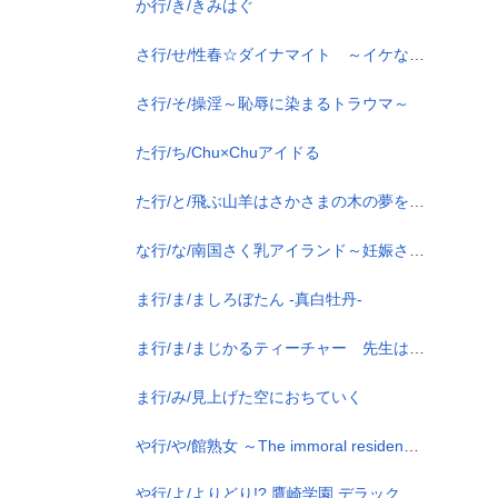
か行/き/きみはぐ
さ行/せ/性春☆ダイナマイト ～イケない放課後～
さ行/そ/操淫～恥辱に染まるトラウマ～
た行/ち/Chu×Chuアイドる
た行/と/飛ぶ山羊はさかさまの木の夢を見るか
な行/な/南国さく乳アイランド～妊娠させて!? 乳搾り～
ま行/ま/ましろぼたん -真白牡丹-
ま行/ま/まじかるティーチャー 先生は魔女？
ま行/み/見上げた空におちていく
や行/や/館熟女 ～The immoral residence～
や行/よ/よりどり!? 鷹崎学園 デラックスパック