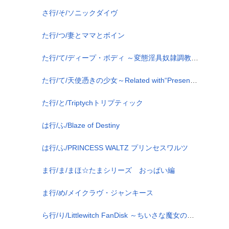
さ行/そ/ソニックダイヴ
た行/つ/妻とママとボイン
た行/て/ディープ・ボディ ～変態淫具奴隷調教遊戯～
た行/て/天使憑きの少女～Related with“Present for you”～
た行/と/Triptychトリプティック
は行/ふ/Blaze of Destiny
は行/ふ/PRINCESS WALTZ プリンセスワルツ
ま行/ま/まほ☆たまシリーズ おっぱい編
ま行/め/メイクラヴ・ジャンキース
ら行/り/Littlewitch FanDisk ～ちいさな魔女の贈りもの～