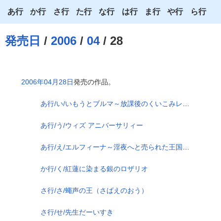
あ行
か行
さ行
た行
な行
は行
ま行
や行
ら行
あ
か
さ
た
な
は
ま
や
ら
発売日
/
2006
/
04
/ 28
い
き
し
ち
に
ひ
み
ゆ
り
う
く
す
つ
ぬ
ふ
む
よ
る
2006年04月28日
発売の作品。
え
け
せ
て
ね
へ
め
わ
れ
あ行/い/いもうとブルマ～放課後のくいこみレッスン～
お
こ
そ
と
の
ほ
も
ろ
あ行/う/ウィズ アニバーサリィー
あ行/え/エルフィーナ～淫夜へと売られた王国で～
か行/く/紅蓮に染まる銀のロザリオ
さ行/さ/蠅声の王（さばえのおう）
さ行/せ/先生だーいすき