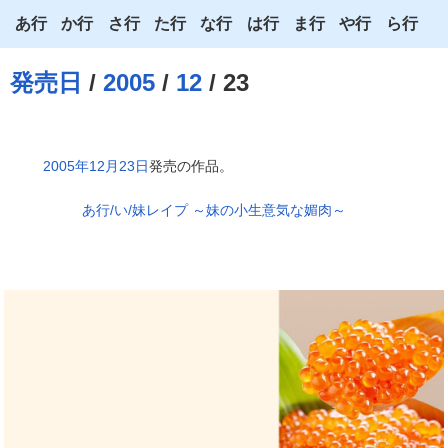
あ行
か行
さ行
た行
な行
は行
ま行
や行
ら行
あ
か
さ
た
な
は
ま
や
ら
発売日
/
2005
/
12
/ 23
い
き
し
ち
に
ひ
み
ゆ
り
う
く
す
つ
ぬ
ふ
む
よ
る
2005年12月23日
発売の作品。
え
け
せ
て
ね
へ
め
わ
れ
あ行/い/妹レイプ ～妹の小生意気な媚肉～
お
こ
そ
と
の
ほ
も
ろ