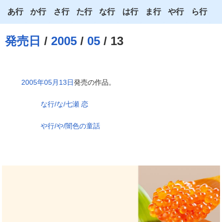
あ行
か行
さ行
た行
な行
は行
ま行
や行
ら行
あ
か
さ
た
な
は
ま
や
ら
発売日
/
2005
/
05
/ 13
い
き
し
ち
に
ひ
み
ゆ
り
う
く
す
つ
ぬ
ふ
む
よ
る
2005年05月13日
発売の作品。
え
け
せ
て
ね
へ
め
わ
れ
な行/な/七瀬 恋
お
こ
そ
と
の
ほ
も
ろ
や行/や/闇色の童話