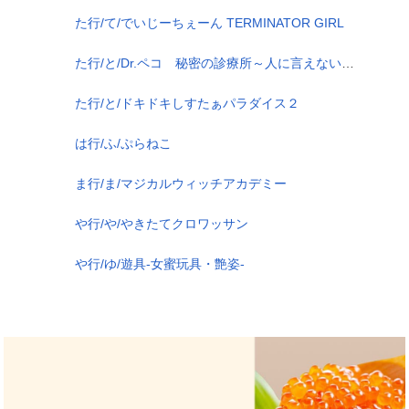
た行/て/でいじーちぇーん TERMINATOR GIRL
た行/と/Dr.ペコ 秘密の診療所～人に言えない性の悩み解決いたします～
た行/と/ドキドキしすたぁパラダイス２
は行/ふ/ぷらねこ
ま行/ま/マジカルウィッチアカデミー
や行/や/やきたてクロワッサン
や行/ゆ/遊具-女蜜玩具・艶姿-