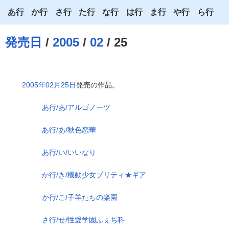
あ行
か行
さ行
た行
な行
は行
ま行
や行
ら行
あ
か
さ
た
な
は
ま
や
ら
発売日
/
2005
/
02
/ 25
い
き
し
ち
に
ひ
み
ゆ
り
う
く
す
つ
ぬ
ふ
む
よ
る
2005年02月25日
発売の作品。
え
け
せ
て
ね
へ
め
わ
れ
あ行/あ/アルゴノーツ
お
こ
そ
と
の
ほ
も
ろ
あ行/あ/秋色恋華
あ行/い/いいなり
か行/き/機動少女プリティ★ギア
か行/こ/子羊たちの楽園
さ行/せ/性愛学園ふぇち科