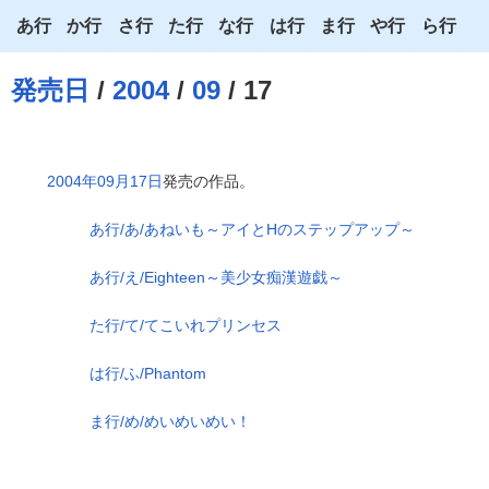
あ行
か行
さ行
た行
な行
は行
ま行
や行
ら行
あ
か
さ
た
な
は
ま
や
ら
発売日
/
2004
/
09
/ 17
い
き
し
ち
に
ひ
み
ゆ
り
う
く
す
つ
ぬ
ふ
む
よ
る
2004年09月17日
発売の作品。
え
け
せ
て
ね
へ
め
わ
れ
あ行/あ/あねいも～アイとHのステップアップ～
お
こ
そ
と
の
ほ
も
ろ
あ行/え/Eighteen～美少女痴漢遊戯～
た行/て/てこいれプリンセス
は行/ふ/Phantom
ま行/め/めいめいめい！