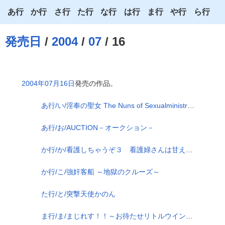
あ行
か行
さ行
た行
な行
は行
ま行
や行
ら行
あ
か
さ
た
な
は
ま
や
ら
発売日
/
2004
/
07
/ 16
い
き
し
ち
に
ひ
み
ゆ
り
う
く
す
つ
ぬ
ふ
む
よ
る
2004年07月16日
発売の作品。
え
け
せ
て
ね
へ
め
わ
れ
あ行/い/淫奉の聖女 The Nuns of Sexualministrant
お
こ
そ
と
の
ほ
も
ろ
あ行/お/AUCTION－オークション－
か行/か/看護しちゃうぞ３ 看護婦さんは甘えんぼ
か行/こ/強奸客船 ～地獄のクルーズ～
た行/と/突撃天使かのん
ま行/ま/まじれす！！～お待たせリトルウイング～