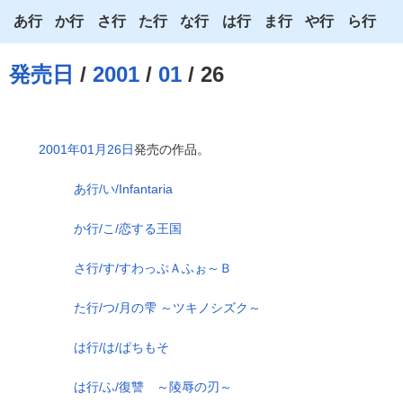
あ行
か行
さ行
た行
な行
は行
ま行
や行
ら行
あ
か
さ
た
な
は
ま
や
ら
発売日
/
2001
/
01
/ 26
い
き
し
ち
に
ひ
み
ゆ
り
う
く
す
つ
ぬ
ふ
む
よ
る
2001年01月26日
発売の作品。
え
け
せ
て
ね
へ
め
わ
れ
あ行/い/Infantaria
お
こ
そ
と
の
ほ
も
ろ
か行/こ/恋する王国
さ行/す/すわっぷＡふぉ～Ｂ
た行/つ/月の雫 ～ツキノシズク～
は行/は/ぱちもそ
は行/ふ/復讐 ～陵辱の刃～