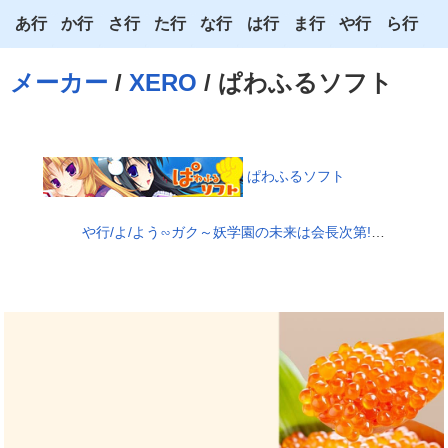
あ行
か行
さ行
た行
な行
は行
ま行
や行
ら行
あ
か
さ
た
な
は
ま
や
ら
メーカー
/
XERO
/ ぱわふるソフト
い
き
し
ち
に
ひ
み
ゆ
り
う
く
す
つ
ぬ
ふ
む
よ
る
え
け
せ
て
ね
へ
め
わ
れ
ぱわふるソフト
お
こ
そ
と
の
ほ
も
ろ
や行/よ/よう∽ガク～妖学園の未来は会長次第!?～