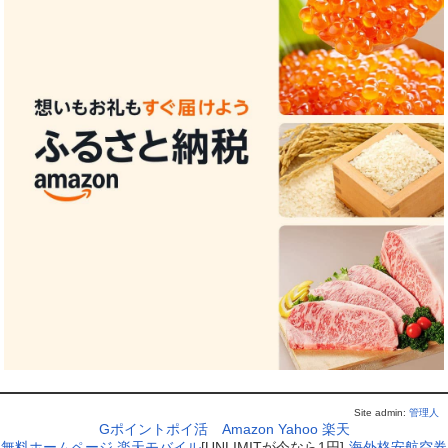
Site admin:
管理人
Gポイントポイ活
Amazon
Yahoo
楽天
無料ホームページ
楽天モバイル
[UNLIMITが今なら1円]
海外格安航空券