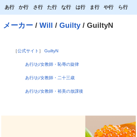
あ行
か行
さ行
た行
な行
は行
ま行
や行
ら行
あ
か
さ
た
な
は
ま
や
ら
メーカー
/
Will
/
Guilty
/ GuiltyN
い
き
し
ち
に
ひ
み
ゆ
り
う
く
す
つ
ぬ
ふ
む
よ
る
［
公式サイト
］
GuiltyN
え
け
せ
て
ね
へ
め
わ
れ
あ行/お/女教師・恥辱の旋律
お
こ
そ
と
の
ほ
も
ろ
あ行/お/女教師・二十三歳
あ行/お/女教師・裕美の放課後