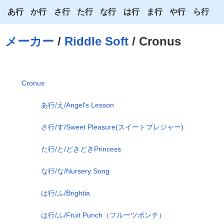
あ行
か行
さ行
た行
な行
は行
ま行
や行
ら行
あ
か
さ
た
な
は
ま
や
ら
メーカー
/
Riddle Soft
/ Cronus
い
き
し
ち
に
ひ
み
ゆ
り
う
く
す
つ
ぬ
ふ
む
よ
る
Cronus
え
け
せ
て
ね
へ
め
わ
れ
あ行/え/Angel's Lesson
お
こ
そ
と
の
ほ
も
ろ
さ行/す/Sweet Pleasure(スイートプレジャー)
た行/と/どきどきPrincess
な行/な/Nursery Song
は行/ふ/Brightia
は行/ふ/Fruit Punch（フルーツポンチ）