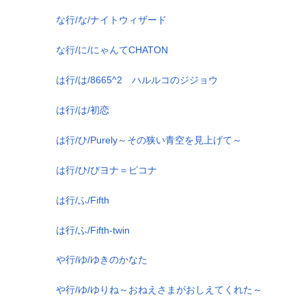
な行/な/ナイトウィザード
な行/に/にゃんてCHATON
は行/は/8665^2 ハルルコのジジョウ
は行/は/初恋
は行/ひ/Purely～その狭い青空を見上げて～
は行/ひ/ぴヨナ＝ピコナ
は行/ふ/Fifth
は行/ふ/Fifth-twin
や行/ゆ/ゆきのかなた
や行/ゆ/ゆりね～おねえさまがおしえてくれた～