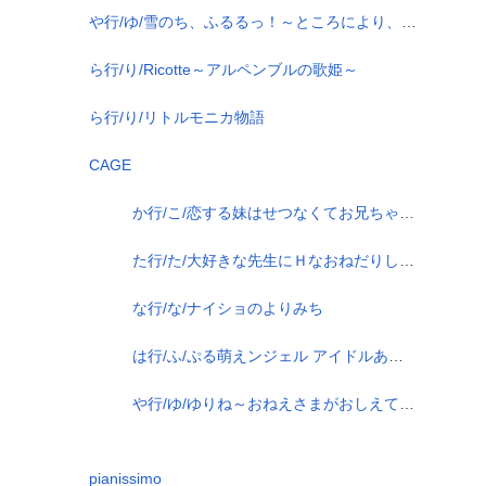
や行/ゆ/雪のち、ふるるっ！～ところにより、恋もよう～
ら行/り/Ricotte～アルペンブルの歌姫～
ら行/り/リトルモニカ物語
CAGE
か行/こ/恋する妹はせつなくてお兄ちゃんを想うとすぐＨしちゃうの
た行/た/大好きな先生にＨなおねだりしちゃうおませなボクの／私のぷにぷに
な行/な/ナイショのよりみち
は行/ふ/ぷる萌えンジェル アイドルあいこ
や行/ゆ/ゆりね～おねえさまがおしえてくれた～
pianissimo