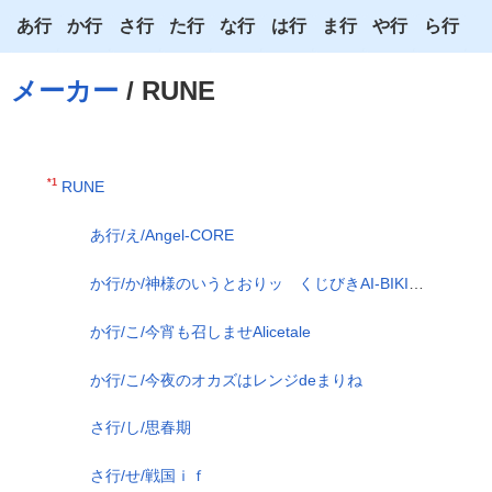
あ行
か行
さ行
た行
な行
は行
ま行
や行
ら行
あ
か
さ
た
な
は
ま
や
ら
メーカー
/ RUNE
い
き
し
ち
に
ひ
み
ゆ
り
う
く
す
つ
ぬ
ふ
む
よ
る
*1
RUNE
え
け
せ
て
ね
へ
め
わ
れ
あ行/え/Angel-CORE
お
こ
そ
と
の
ほ
も
ろ
か行/か/神様のいうとおりッ くじびきAI-BIKIスクランブル
か行/こ/今宵も召しませAlicetale
か行/こ/今夜のオカズはレンジdeまりね
さ行/し/思春期
さ行/せ/戦国ｉｆ