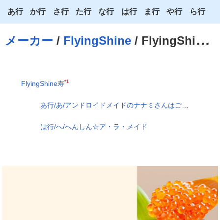
あ行
か行
さ行
た行
な行
は行
ま行
や行
ら行
あ
か
さ
た
な
は
ま
や
ら
メーカー
/
FlyingShine
/ FlyingShine寿
い
き
し
ち
に
ひ
み
ゆ
り
う
く
す
つ
ぬ
ふ
む
よ
る
*1
FlyingShine寿
え
け
せ
て
ね
へ
め
わ
れ
あ行/あ/アンドロイドメイドのナナミさんはご奉仕大好きでご主人様はすぐにイっちゃうの。
お
こ
そ
と
の
ほ
も
ろ
は行/へ/へんしん☆ア・ラ・メイド