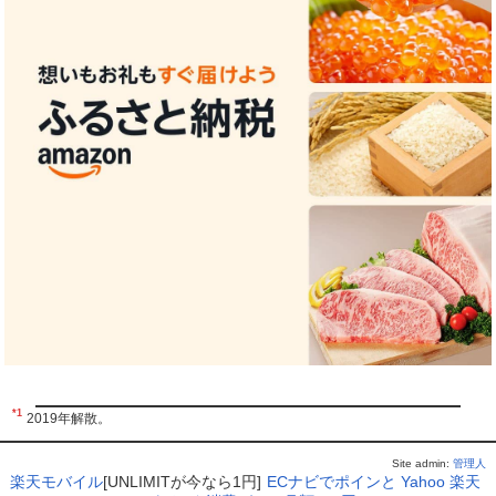
*1
2019年解散。
Site admin:
管理人
楽天モバイル
[UNLIMITが今なら1円]
ECナビでポインと
Yahoo
楽天