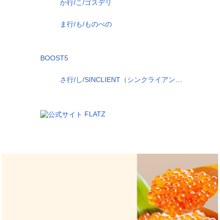
か行/こ/ゴスデリ
ま行/も/ものべの
BOOST5
さ行/し/SINCLIENT（シンクライアント）
FLATZ