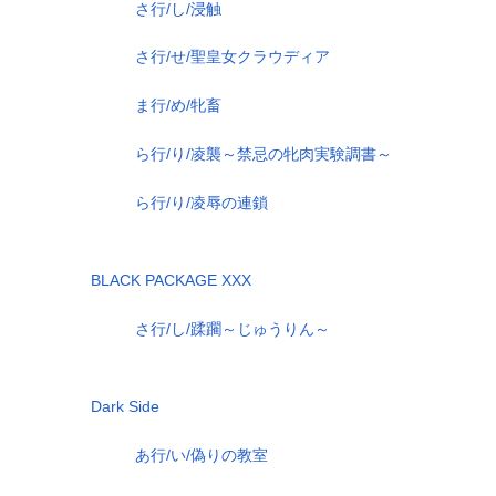
さ行/し/浸触
さ行/せ/聖皇女クラウディア
ま行/め/牝畜
ら行/り/凌襲～禁忌の牝肉実験調書～
ら行/り/凌辱の連鎖
BLACK PACKAGE XXX
さ行/し/蹂躙～じゅうりん～
Dark Side
あ行/い/偽りの教室