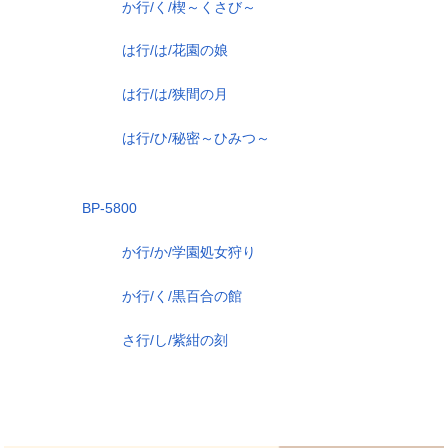
か行/く/楔～くさび～
は行/は/花園の娘
は行/は/狭間の月
は行/ひ/秘密～ひみつ～
BP-5800
か行/か/学園処女狩り
か行/く/黒百合の館
さ行/し/紫紺の刻