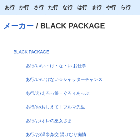
あ行
か行
さ行
た行
な行
は行
ま行
や行
ら行
あ
か
さ
た
な
は
ま
や
ら
メーカー
/ BLACK PACKAGE
い
き
し
ち
に
ひ
み
ゆ
り
う
く
す
つ
ぬ
ふ
む
よ
る
BLACK PACKAGE
え
け
せ
て
ね
へ
め
わ
れ
あ行/い/い・け・な・い お仕事
お
こ
そ
と
の
ほ
も
ろ
あ行/い/いけない☆シャッターチャンス
あ行/え/えろっ娘・ぐろぅあっぷ
あ行/お/おしえて！ブルマ先生
あ行/お/オレの巫女さま
あ行/お/温泉姦交 湯けむり痴情