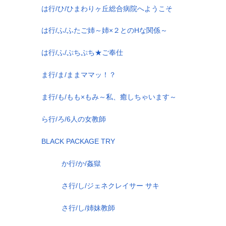
は行/ひ/ひまわりヶ丘総合病院へようこそ
は行/ふ/ふたご姉～姉×２とのHな関係～
は行/ふ/ぷちぷち★ご奉仕
ま行/ま/ままママッ！？
ま行/も/もも×もみ～私、癒しちゃいます～
ら行/ろ/6人の女教師
BLACK PACKAGE TRY
か行/か/姦獄
さ行/し/ジェネクレイサー サキ
さ行/し/姉妹教師