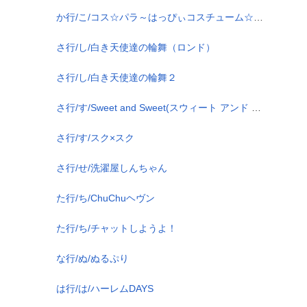
か行/こ/コス☆パラ～はっぴぃコスチューム☆パラダイス～
さ行/し/白き天使達の輪舞（ロンド）
さ行/し/白き天使達の輪舞２
さ行/す/Sweet and Sweet(スウィート アンド スウィート)
さ行/す/スク×スク
さ行/せ/洗濯屋しんちゃん
た行/ち/ChuChuヘヴン
た行/ち/チャットしようよ！
な行/ぬ/ぬるぷり
は行/は/ハーレムDAYS