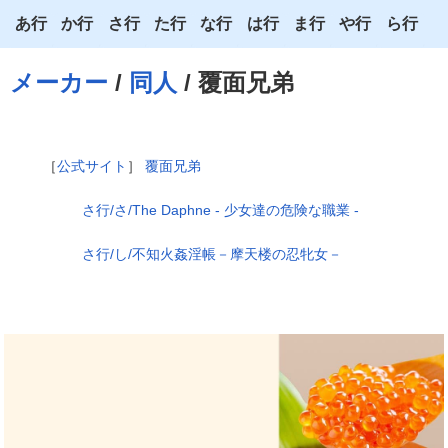
あ行
か行
さ行
た行
な行
は行
ま行
や行
ら行
あ
か
さ
た
な
は
ま
や
ら
メーカー
/
同人
/ 覆面兄弟
い
き
し
ち
に
ひ
み
ゆ
り
う
く
す
つ
ぬ
ふ
む
よ
る
［
公式サイト
］
覆面兄弟
え
け
せ
て
ね
へ
め
わ
れ
さ行/さ/The Daphne - 少女達の危険な職業 -
お
こ
そ
と
の
ほ
も
ろ
さ行/し/不知火姦淫帳－摩天楼の忍牝女－