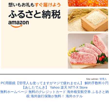
Site admin:
管理人
PC用眼鏡【管理人も使ってますがマジで疲れません】
解約手数料０円
【あしたでんき】
Yahoo
楽天
NTT-X Store
無料ホームページ
無料のクレジットカード
海外格安航空券
ふるさと納
税
海外旅行保険が無料！
海外ホテル