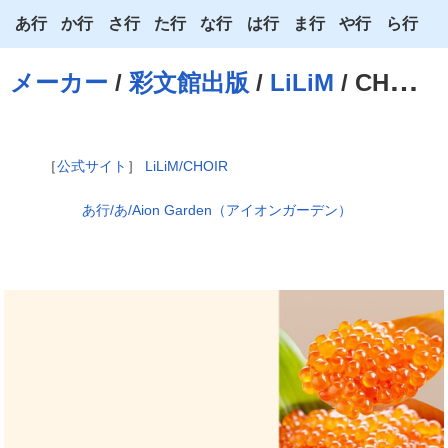
あ行
か行
さ行
た行
な行
は行
ま行
や行
ら行
あ
か
さ
た
な
は
ま
や
ら
メーカー
/
彩文館出版
/
LiLiM
/ CHOIR
い
き
し
ち
に
ひ
み
ゆ
り
う
く
す
つ
ぬ
ふ
む
よ
る
［
公式サイト
］
LiLiM/CHOIR
え
け
せ
て
ね
へ
め
わ
れ
あ行/あ/Aion Garden（アイオンガーデン）
お
こ
そ
と
の
ほ
も
ろ