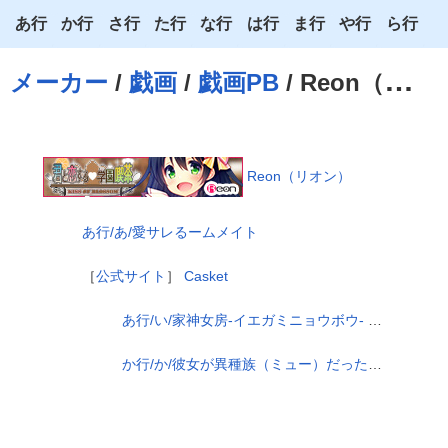
あ行
か行
さ行
た行
な行
は行
ま行
や行
ら行
あ
か
さ
た
な
は
ま
や
ら
メーカー
/
戯画
/
戯画PB
/ Reon（リオン）
い
き
し
ち
に
ひ
み
ゆ
り
う
く
す
つ
ぬ
ふ
む
よ
る
え
け
せ
て
ね
へ
め
わ
れ
Reon（リオン）
お
こ
そ
と
の
ほ
も
ろ
あ行/あ/愛サレるームメイト
［
公式サイト
］
Casket
あ行/い/家神女房-イエガミニョウボウ- ～残念美人な白狐と同棲始めました。～
か行/か/彼女が異種族（ミュー）だった場合 ～教え子ヴァンパイアの甘トロ隷属調教～