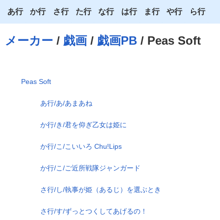
あ行
か行
さ行
た行
な行
は行
ま行
や行
ら行
あ
か
さ
た
な
は
ま
や
ら
メーカー
/
戯画
/
戯画PB
/ Peas Soft
い
き
し
ち
に
ひ
み
ゆ
り
う
く
す
つ
ぬ
ふ
む
よ
る
Peas Soft
え
け
せ
て
ね
へ
め
わ
れ
あ行/あ/あまあね
お
こ
そ
と
の
ほ
も
ろ
か行/き/君を仰ぎ乙女は姫に
か行/こ/こいいろ Chu!Lips
か行/こ/ご近所戦隊ジャンガード
さ行/し/執事が姫（あるじ）を選ぶとき
さ行/す/ずっとつくしてあげるの！