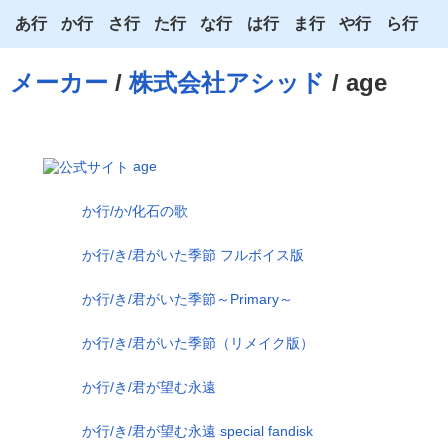
あ行
か行
さ行
た行
な行
は行
ま行
や行
ら行
あ
か
さ
た
な
は
ま
や
ら
メーカー
/
株式会社アシッド
/ age
い
き
し
ち
に
ひ
み
ゆ
り
う
く
す
つ
ぬ
ふ
む
よ
る
age
え
け
せ
て
ね
へ
め
わ
れ
か行/か/化石の歌
お
こ
そ
と
の
ほ
も
ろ
か行/き/君がいた季節 フルボイス版
か行/き/君がいた季節～Primary～
か行/き/君がいた季節（リメイク版）
か行/き/君が望む永遠
か行/き/君が望む永遠 special fandisk