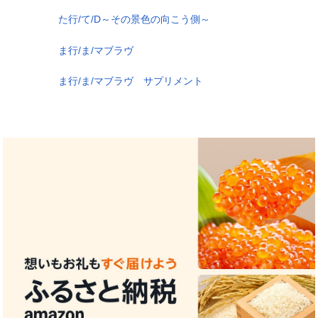
た行/て/D～その景色の向こう側～
ま行/ま/マブラヴ
ま行/ま/マブラヴ サプリメント