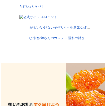
た行/と/とらバ！
エロイット
あ行/い/いけない子作り4 ～生意気な姉貴が実は俺のザーメンが大好きだった！？～
な行/ね/姉さんのカレシ ～憧れの姉さんが親友と付き合い始めました～