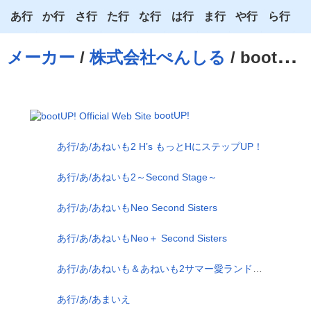
あ行
か行
さ行
た行
な行
は行
ま行
や行
ら行
あ
か
さ
た
な
は
ま
や
ら
メーカー
/
株式会社ぺんしる
/ bootUP!
い
き
し
ち
に
ひ
み
ゆ
り
う
く
す
つ
ぬ
ふ
む
よ
る
bootUP!
え
け
せ
て
ね
へ
め
わ
れ
あ行/あ/あねいも2 H’s もっとHにステップUP！
お
こ
そ
と
の
ほ
も
ろ
あ行/あ/あねいも2～Second Stage～
あ行/あ/あねいもNeo Second Sisters
あ行/あ/あねいもNeo＋ Second Sisters
あ行/あ/あねいも＆あねいも2サマー愛ランド～二組のカップル皐月＆真奈美編～
あ行/あ/あまいえ