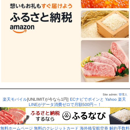
Site admin:
管理人
楽天モバイル
[UNLIMITが今なら1円]
ECナビでポインと
Yahoo
楽天
LINEがデータ消費ゼロで月額500円～！
無料ホームページ
無料のクレジットカード
海外格安航空券
解約手数料