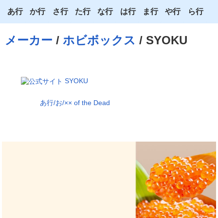
あ行
か行
さ行
た行
な行
は行
ま行
や行
ら行
あ
か
さ
た
な
は
ま
や
ら
メーカー
/
ホビボックス
/ SYOKU
い
き
し
ち
に
ひ
み
ゆ
り
う
く
す
つ
ぬ
ふ
む
よ
る
SYOKU
え
け
せ
て
ね
へ
め
わ
れ
あ行/お/×× of the Dead
お
こ
そ
と
の
ほ
も
ろ