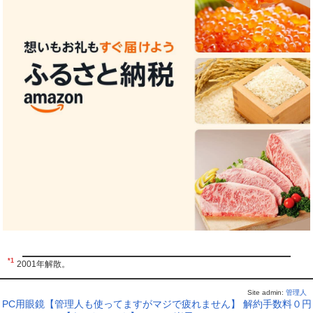
*1
2001年解散。
Site admin:
管理人
PC用眼鏡【管理人も使ってますがマジで疲れません】
解約手数料０円