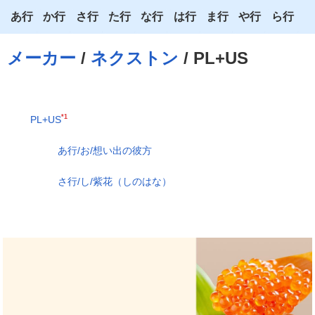
あ行
か行
さ行
た行
な行
は行
ま行
や行
ら行
あ
か
さ
た
な
は
ま
や
ら
メーカー
/
ネクストン
/ PL+US
い
き
し
ち
に
ひ
み
ゆ
り
う
く
す
つ
ぬ
ふ
む
よ
る
*1
PL+US
え
け
せ
て
ね
へ
め
わ
れ
あ行/お/想い出の彼方
お
こ
そ
と
の
ほ
も
ろ
さ行/し/紫花（しのはな）