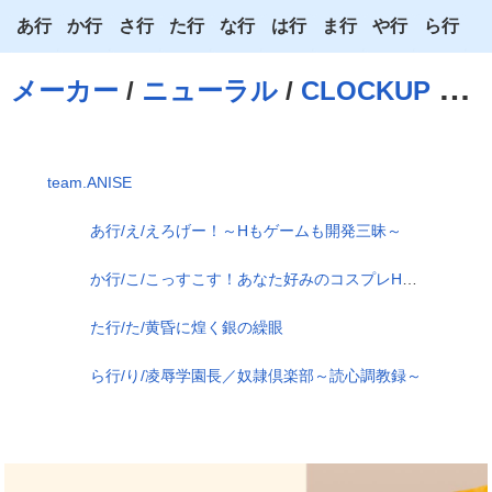
あ行
か行
さ行
た行
な行
は行
ま行
や行
ら行
あ
か
さ
た
な
は
ま
や
ら
メーカー
/
ニューラル
/
CLOCKUP
/ team.ANISE
い
き
し
ち
に
ひ
み
ゆ
り
う
く
す
つ
ぬ
ふ
む
よ
る
team.ANISE
え
け
せ
て
ね
へ
め
わ
れ
あ行/え/えろげー！～Hもゲームも開発三昧～
お
こ
そ
と
の
ほ
も
ろ
か行/こ/こっすこす！あなた好みのコスプレHしてあげる
た行/た/黄昏に煌く銀の繰眼
ら行/り/凌辱学園長／奴隷倶楽部～読心調教録～