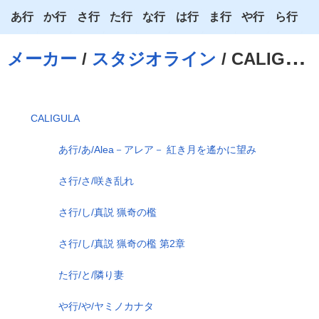
あ行
か行
さ行
た行
な行
は行
ま行
や行
ら行
あ
か
さ
た
な
は
ま
や
ら
メーカー
/
スタジオライン
/ CALIGULA
い
き
し
ち
に
ひ
み
ゆ
り
う
く
す
つ
ぬ
ふ
む
よ
る
CALIGULA
え
け
せ
て
ね
へ
め
わ
れ
あ行/あ/Alea－アレア－ 紅き月を遙かに望み
お
こ
そ
と
の
ほ
も
ろ
さ行/さ/咲き乱れ
さ行/し/真説 猟奇の檻
さ行/し/真説 猟奇の檻 第2章
た行/と/隣り妻
や行/や/ヤミノカナタ