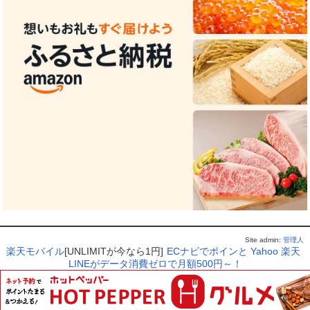
Site admin:
管理人
楽天モバイル
[UNLIMITが今なら1円]
ECナビでポインと
Yahoo
楽天
LINEがデータ消費ゼロで月額500円～！