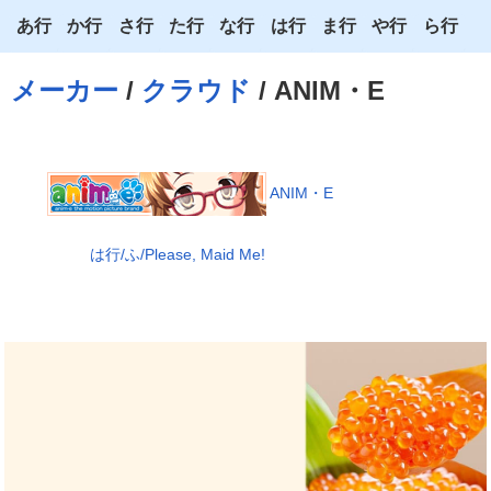
あ行
か行
さ行
た行
な行
は行
ま行
や行
ら行
あ
か
さ
た
な
は
ま
や
ら
メーカー
/
クラウド
/ ANIM・E
い
き
し
ち
に
ひ
み
ゆ
り
う
く
す
つ
ぬ
ふ
む
よ
る
え
け
せ
て
ね
へ
め
わ
れ
ANIM・E
お
こ
そ
と
の
ほ
も
ろ
は行/ふ/Please, Maid Me!