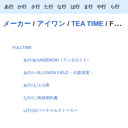
あ行
か行
さ行
た行
な行
は行
ま行
や行
ら行
あ
か
さ
た
な
は
ま
や
ら
メーカー
/
アイワン
/
TEA TIME
/ FULLTIME
い
き
し
ち
に
ひ
み
ゆ
り
う
く
す
つ
ぬ
ふ
む
よ
る
FULLTIME
え
け
せ
て
ね
へ
め
わ
れ
あ行/あ/UNDEROID（アンダロイド）
お
こ
そ
と
の
ほ
も
ろ
あ行/い/ILLUSION FIELD －幻影現実－
あ行/え/エロ医
な行/に/肉体契約書
は行/は/バーチャルストーカー