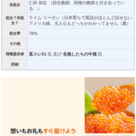
仁科
弥生
（担任教師。同僚の教師と付き合ってい
非処女
る。）
ライム リーガン（日本育ちで英語がほとんど話せない
処女？非処
女？
アメリカ娘。主人公もどっちかわかってません（藁）
78%
処女率
その他
某スレ51
氏 及び
名無したちの午後
氏
情報提供者
詳細