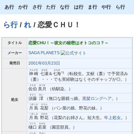
あ行
か行
さ行
た行
な行
は行
ま行
や行
ら行
あ
か
さ
た
な
は
ま
や
ら
ら行
/
れ
/ 恋愛ＣＨＵ！
い
き
し
ち
に
ひ
み
ゆ
り
う
く
す
つ
ぬ
ふ
む
よ
る
恋愛CHU！～彼女の秘密はオトコのコ？～
タイトル
え
け
せ
て
ね
へ
め
わ
れ
SAGA PLANETS
メーカー
2001年03月23日
発売日
お
こ
そ
と
の
ほ
も
ろ
かんざき
ななせ
ななみ
神崎
七瀬
＆
七海
*1
（転校生。文献（藁）で予習済み
（藁）・・・でも実経験はなくそのギャップが◎。）
さえき
みづき
佐伯
美月
（幼馴染。）
すどう
れい
須藤
澪
（無口な眼鏡っ娘。
黒髪ロングヘア
。）
処女
つきしま
かりん
月島
花梨
（パン屋の娘。野花の妹。）
つきしま
ののか
月島
野花
（花梨のお姉さん。短大生。
年上処女
。）
ひぐち
わかな
樋口
若菜
（園芸部員。）
にしな
やよい