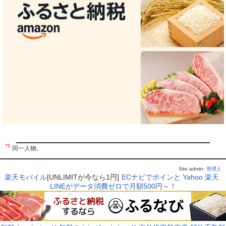
*1
同一人物。
Site admin:
管理人
楽天モバイル
[UNLIMITが今なら1円]
ECナビでポインと
Yahoo
楽天
LINEがデータ消費ゼロで月額500円～！